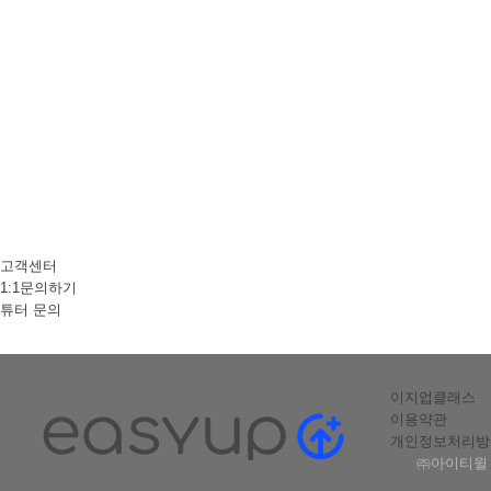
고객센터
1:1문의하기
튜터 문의
이지업클래스
이용약관
개인정보처리방
㈜아이티윌 |