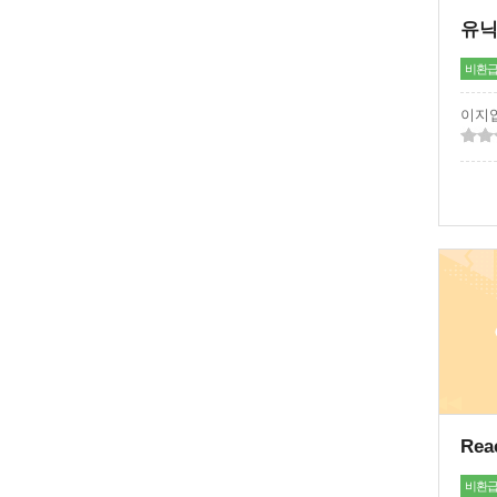
비환
이지
비환