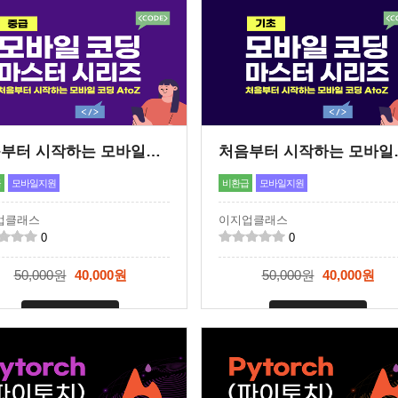
처음부터 시작하는 모바일코딩 A to Z '중급편
처음부터 시작하
급
모바일지원
비환급
모바일지원
업클래스
이지업클래스
0
0
50,000원
40,000원
50,000원
40,000원
신청마감
신청마감