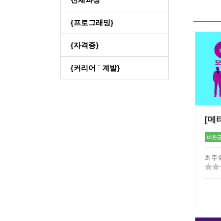
{프로그래밍}
{자격증}
{커리어 ˙ 계발}
비환
최주