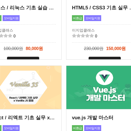
유닉스 / 리눅스 기초 실습 핵심 마스터
HTML5 / CSS3
급
모바일지원
비환급
모바일지원
업클래스
이지업클래스
0
0
100,000원
80,000원
230,000원
150,000원
신청마감
신청마감
React / 리엑트 기초 실무 x Vanilla JS 응용
vue.js 개발 마스터
급
모바일지원
비환급
모바일지원