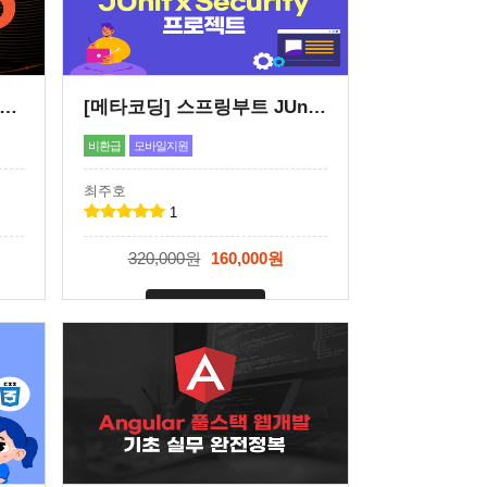
Torch(파이토치)로 시작하는 진짜 딥러닝 -초급과정편-
[메타코딩] 스프링부트 JUnit x Security 프로젝트
비환급
모바일지원
최주호
1
320,000원
160,000원
신청마감