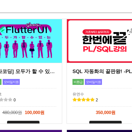
[메타코딩] 모두가 할 수 있는! 플러터UI 입문
급
모바일지원
비환급
모바일지원
호
유연수
0
2
480,000원
100,000원
350,000원
신청마감
신청마감