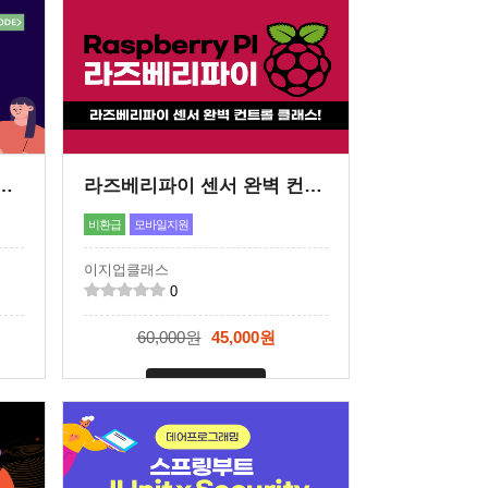
는 모바일코딩 A to Z '기초편'
라즈베리파이 센서 완벽 컨트롤 클래스!
비환급
모바일지원
이지업클래스
0
60,000원
45,000원
신청마감