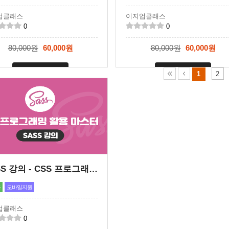
업클래스
이지업클래스
0
0
80,000원
60,000원
80,000원
60,000원
신청마감
신청마감
1
2
SASS 강의 - CSS 프로그래밍 활용 마스터
급
모바일지원
업클래스
0