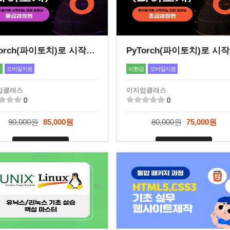
PyTorch(파이토치)로 시작하는 진짜 딥러닝 -중급과정편-
Py
급
모바일지원
비환급
모바일지원
업클래스
이지업클래스
0
0
90,000원
85,000원
80,000원
75,000원
신청마감
신청마감