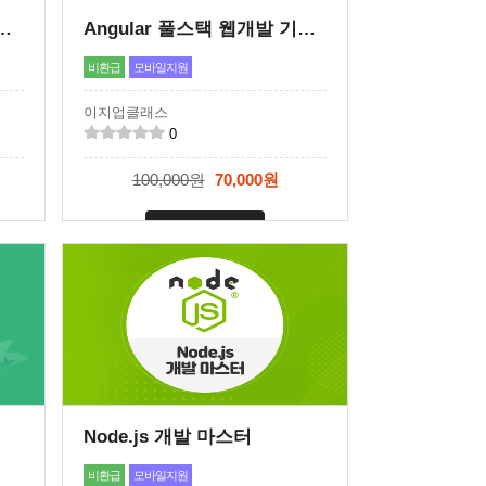
 기초 실무 웹사이트제작 통합 패키지 과정
Angular 풀스택 웹개발 기초 실무 완전정복
비환급
모바일지원
이지업클래스
0
100,000원
70,000원
신청마감
Node.js 개발 마스터
비환급
모바일지원