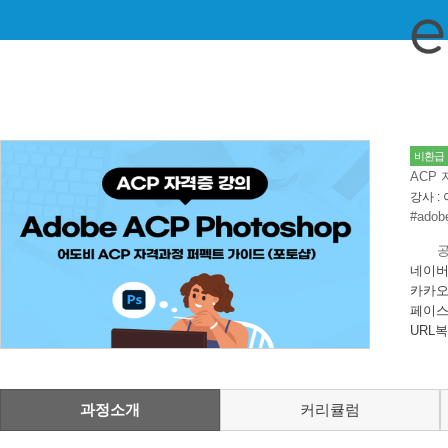
비환급
ACP 
강사 :
#adob
네이버
카카오
페이스
URL
과정소개
커리큘럼