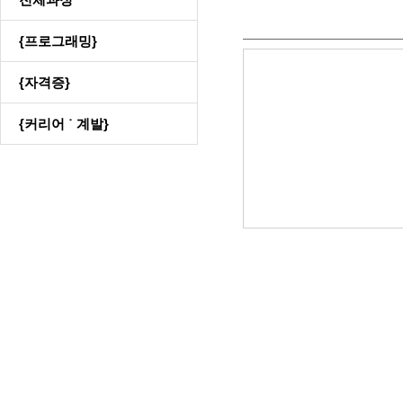
{프로그래밍}
{자격증}
{커리어 ˙ 계발}