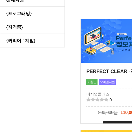
{프로그래밍}
{자격증}
{커리어 ˙ 계발}
비환급
모바일지원
이지업클래스
0
200,000원
110,
신청마감