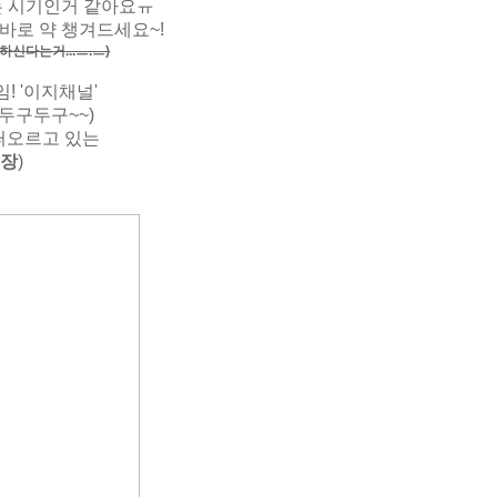
는 시기인거 같아요ㅠ
바로 약 챙겨드세요~!
하신다는거...ㅡ.ㅡ)
! '이지채널'
두구두구~~)
 떠오르고 있는
.장
)