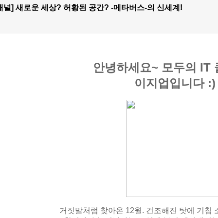
채널] 새로운 세상? 허황된 공간? -메타버스-의 신세계!
안녕하세요~ 모두의 IT 
이지업입니다 :)
거짓말처럼 찾아온 12월. 건조해진 탓에 기침 