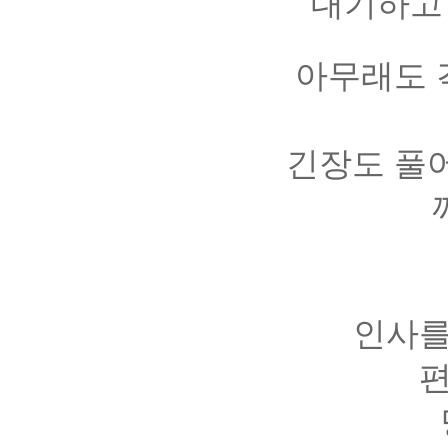
대기하고
아무래도 
긴장도 풀어
인사를
편