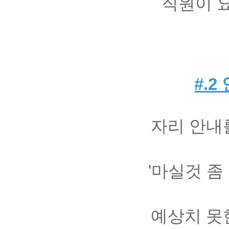
직원이 
#.
자리 안내
'마실것 좀
예상치 못