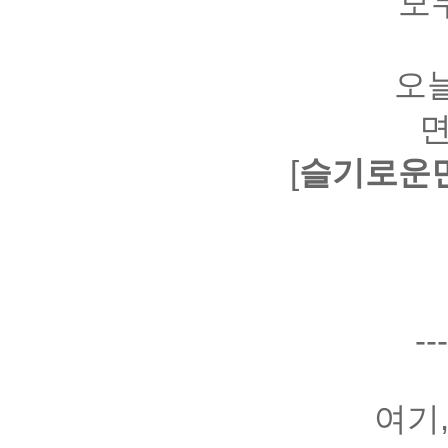
모
오
면
[
슬기로운
--
여기