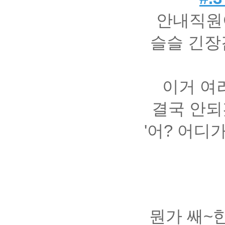
안내직원
슬슬 긴장
이거 여
결국 안되
'어? 어디
뭔가 쌔~