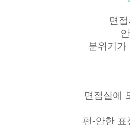
면접
안
분위기가
면접실에 
편-안한 표