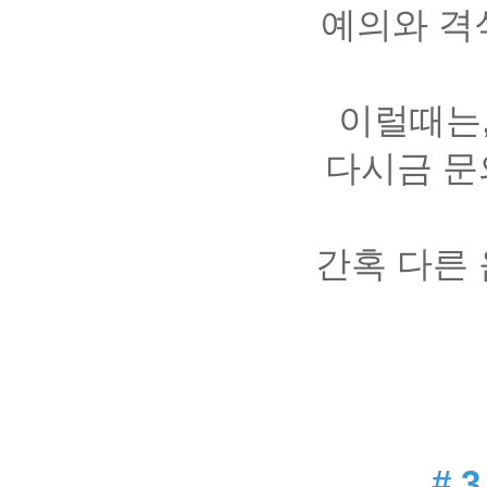
예의와 격
이럴때는
다시금 문
간혹 다른
#