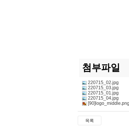
첨부파일
220715_02.jpg
220715_03.jpg
220715_01.jpg
220715_04.jpg
[90]logo_middle.pn