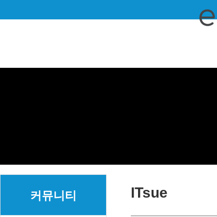
ITsue
커뮤니티