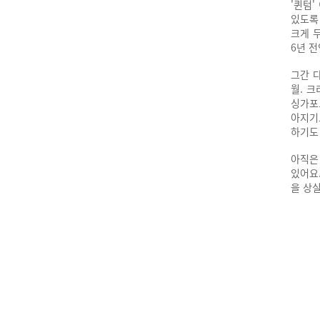
'퀸텀
있도록
크게 두
6년 전
그간 
월. 
싱가포
아지기
하기도
아직은
있어요
을 상