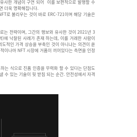
에 유사한 개념이 구연 되어
이를 보편적으로 발행할 수
면 더욱 명확해집니다.
NFT로 불리우는 것이 바로 ERC-721이며
해당 기술은
로는 전략이며, 그간의 행보와 유사한 것이
2021년 3
8억)에 낙찰된 사례가 존재 하는데,
이를 거래한 사람이
 의도적인 가격 상승을
부축인 것이 아니냐는 의견이 쏟
부 적이나마
NFT 시장에 거품이 끼어있다는 측면을 인정
조하는 식으로 진품 인증을 무력화 할 수 있다는
단점도
 수 있는 기술이 뒷 받침 되는 순간.
안전성에서 자격