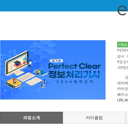
비환급
PERF
강사 :
#정보
격
#한
네이버
카카오
페이스
URL
과정소개
커리큘럼