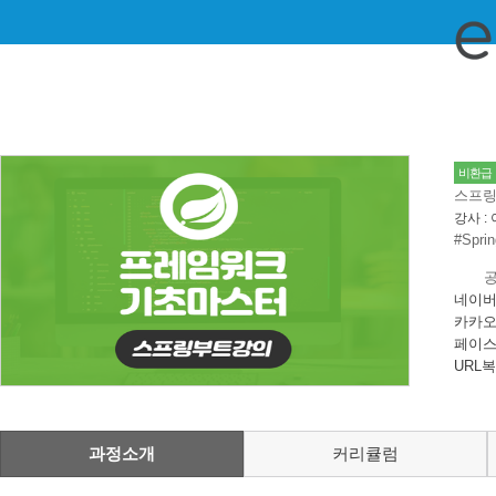
비환급
스프링
강사 :
#Sprin
네이버
카카오
페이스
URL
과정소개
커리큘럼