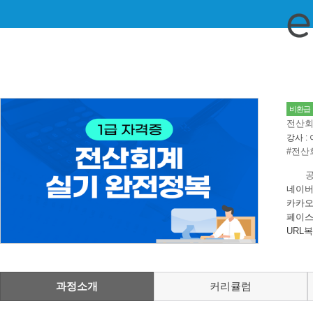
비환급
전산회
강사 :
#전산
네이버
카카오
페이스
URL
과정소개
커리큘럼