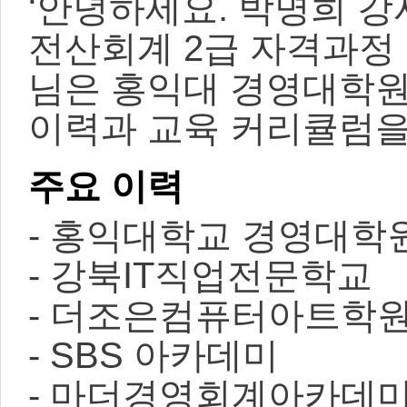
‘안녕하세요. 박명희 강사
전산회계 2급 자격과정
님은 홍익대 경영대학원
이력과 교육 커리큘럼을
주요 이력
- 홍익대학교 경영대학
- 강북IT직업전문학교
- 더조은컴퓨터아트학
- SBS 아카데미
- 마더경영회계아카데